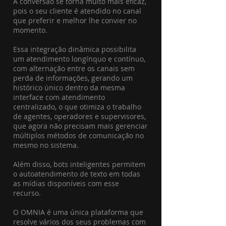
A conversão se torna muito mais eficaz,
pois o seu cliente é atendido no canal
que preferir e melhor lhe convier no
momento.
Essa integração dinâmica possibilita
um atendimento longínquo e contínuo,
com alternação entre os canais sem
perda de informações, gerando um
histórico único dentro da mesma
interface com atendimento
centralizado, o que otimiza o trabalho
de agentes, operadores e supervisores,
que agora não precisam mais gerenciar
múltiplos métodos de comunicação no
mesmo no sistema.
Além disso, bots inteligentes permitem
o autoatendimento de texto em todas
as mídias disponíveis com esse
recurso.
O OMNIA é uma única plataforma que
resolve vários dos seus problemas com