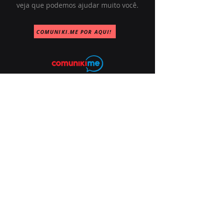
veja que podemos ajudar muito você.
COMUNIKI.ME POR AQUI!
(11) 2950-0251
contato@comuniki.me
Av. Paulista, 1374, Sala 12A-114
São Paulo - SP, B. Bela Vista
CEP:
01310-100
Home
A Comunikime