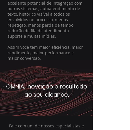
excelente potencial de integração com
outros sistemas, autoatendimento de
texto, histórico visível a todos os
envolvidos no processo, menos
repetição, menos perda de tempo,
redução de fila de atendimento,
suporte a muitas mídias.
Assim você tem maior eficiência, maior
rendimento, maior performance e
maior conversão.
OMNIA. Inovação e resultado
ao seu alcance.
Fale com um de nossos especialistas e