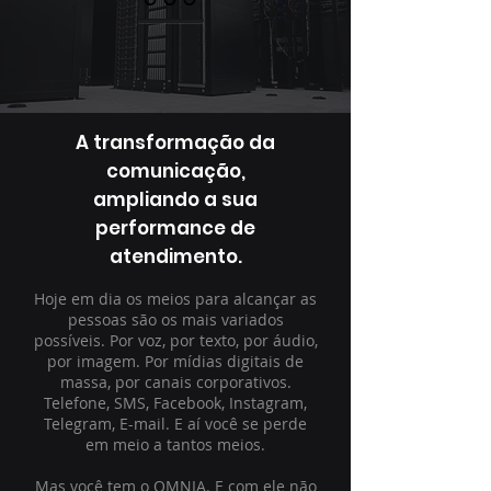
A transformação da
comunicação,
ampliando a sua
performance de
atendimento.
Hoje em dia os meios para alcançar as
pessoas são os mais variados
possíveis. Por voz, por texto, por áudio,
por imagem. Por mídias digitais de
massa, por canais corporativos.
Telefone, SMS, Facebook, Instagram,
Telegram, E-mail. E aí você se perde
em meio a tantos meios.
Mas você tem o OMNIA. E com ele não