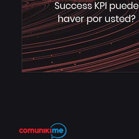
Success KPI puede
haver por usted?