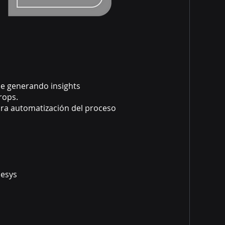
ue generando insights
rops.
ara automatización del proceso
nesys