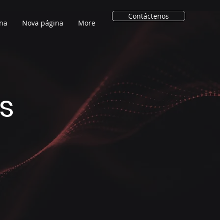
Contáctenos
na
Nova página
More
s